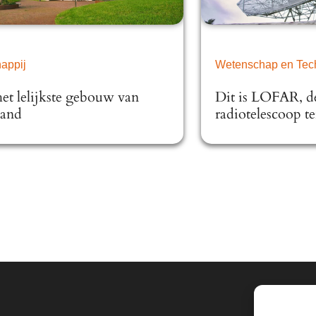
appij
Wetenschap en Tec
 het lelijkste gebouw van
Dit is LOFAR, de
land
radiotelescoop t