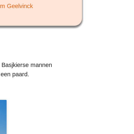
m Geelvinck
e Basjkierse mannen
 een paard.