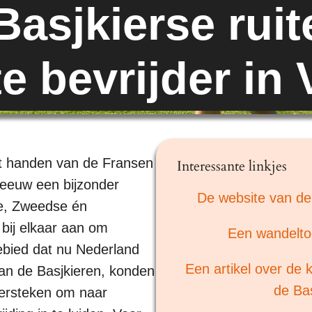
asjkierse ruit
e bevrijder in
it handen van de Fransen
Interessante linkjes
 eeuw een bijzonder
De website van de
e, Zweedse én
 bij elkaar aan om
Een wandelto
ebied dat nu Nederland
Een artikel over de 
van de Basjkieren, konden
de Bas
oversteken om naar