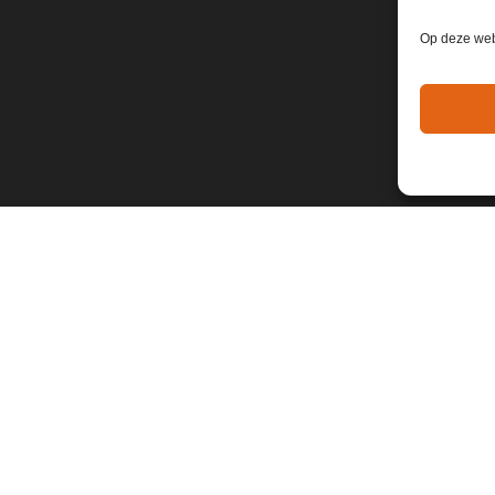
Op deze webs
© Copyright 2026 | Weet Je Dat Ook Weer
Alle rechten voorbehouden