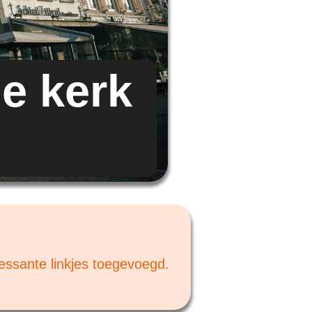
e kerk
ressante linkjes toegevoegd.