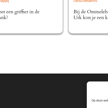
appij
Geschiedenis
et een griffier in de
Bij de Ommeleb
ank?
Urk kon je een 
Op deze webs