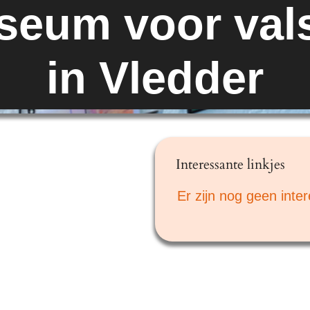
eum voor val
in Vledder
Interessante linkjes
Er zijn nog geen inte