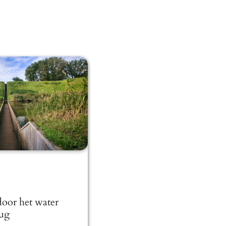
oor het water
ug