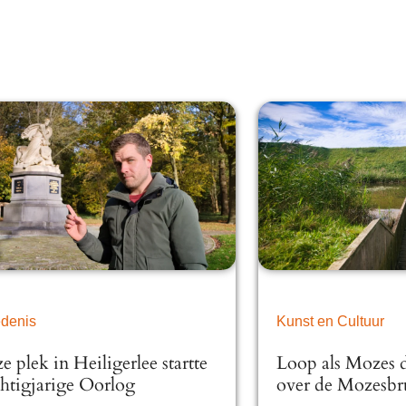
denis
Kunst en Cultuur
 plek in Heiligerlee startte
Loop als Mozes d
htigjarige Oorlog
over de Mozesbr