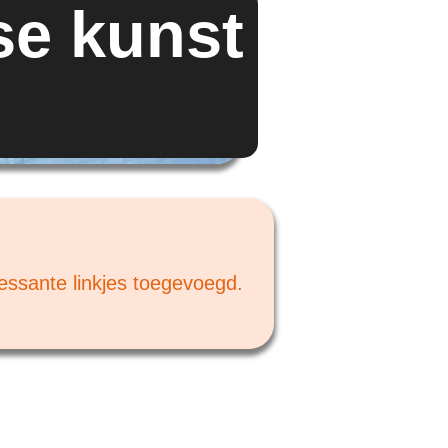
se kunst
ressante linkjes toegevoegd.