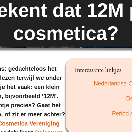
ekent dat 12M 
cosmetica?
s: gedachteloos het
Interessante linkjes
lezen terwijl we onder
Nederlandse C
je het vaak: een klein
n, bijvoorbeeld ‘12M’.
De
otje precies? Gaat het
Period 
of zit er meer achter?
Cosmetica Vereniging