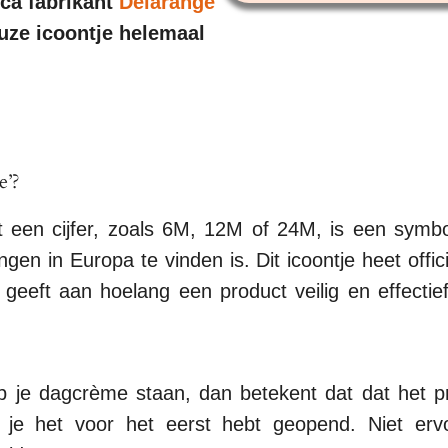
ca fabrikant
Delarange
uze icoontje helemaal
e’?
 een cijfer, zoals 6M, 12M of 24M, is een symboo
gen in Europa te vinden is. Dit icoontje heet off
 geeft aan hoelang een product veilig en effectie
op je dagcrème staan, dan betekent dat dat het
 je het voor het eerst hebt geopend. Niet erv