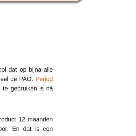
l dat op bijna alle
icieel de PAO:
Period
f te gebruiken is ná
 product 12 maanden
oor. En dat is een