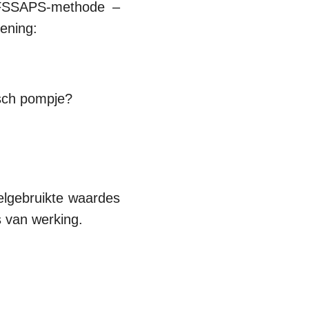
AFSSAPS-methode –
pening:
nisch pompje?
eelgebruikte waardes
s van werking.