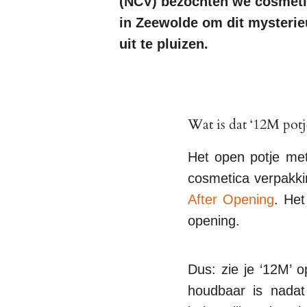
(NCV) bezochten we cosmeti
in Zeewolde om dit mysterie
uit te pluizen.
Wat is dat ‘12M potj
Het open potje met
cosmetica verpakkin
After Opening
. Het
opening.
Dus: zie je ‘12M’ 
houdbaar is nadat