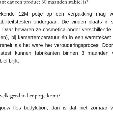
nt dat een product 30 maanden stabiel is?
ekende 12M potje op een verpakking mag ve
biliteitstesten ondergaan. Die vinden plaats in s
e. Daar bewaren ze cosmetica onder verschillende
den), bij kamertemperatuur én in een warmtekast
versnelt als het ware het verouderingsproces. D
teitstest kunnen fabrikanten binnen 3 maanden 
el blijft.
elk getal in het potje komt?
ouw fles bodylotion, dan is dat niet zomaar wi