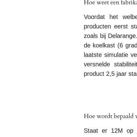
Hoe weet een fabrika
Voordat het welb
producten eerst sta
zoals bij Delarang
de koelkast (6 gra
laatste simulatie 
versnelde stabili
product 2,5 jaar stabi
Hoe wordt bepaald w
Staat er 12M op j