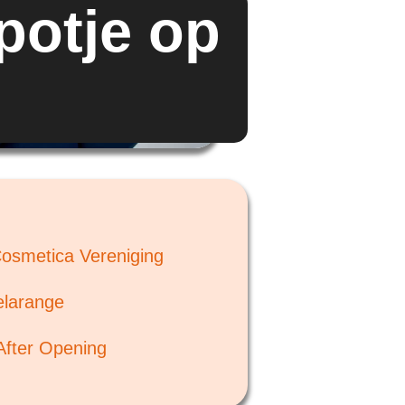
potje op
osmetica Vereniging
larange
After Opening