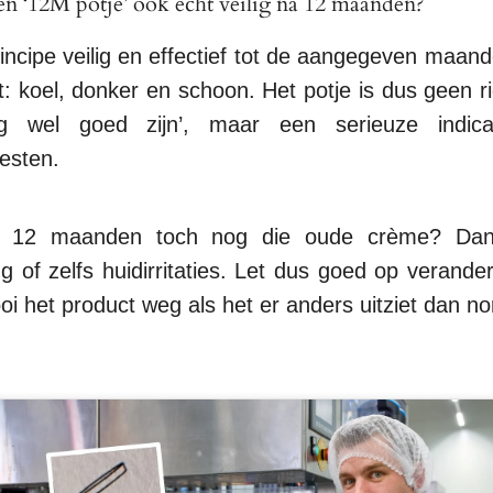
en ‘12M potje’ ook echt veilig na 12 maanden?
rincipe veilig en effectief tot de aangegeven maan
: koel, donker en schoon. Het potje is dus geen ric
g wel goed zijn’, maar een serieuze indic
esten.
e 12 maanden toch nog die oude crème? Dan 
 of zelfs huidirritaties. Let dus goed op verander
ooi het product weg als het er anders uitziet dan n