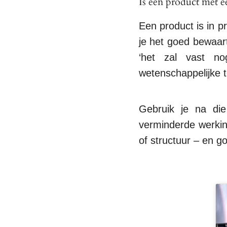
Is een product met e
Een product is in p
je het goed bewaart
‘het zal vast no
wetenschappelijke t
Gebruik je na di
verminderde werking
of structuur – en g