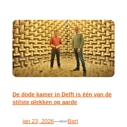
De dode kamer in Delft is één van de
stilste plekken op aarde
jan 23, 2026
—
Bart
door