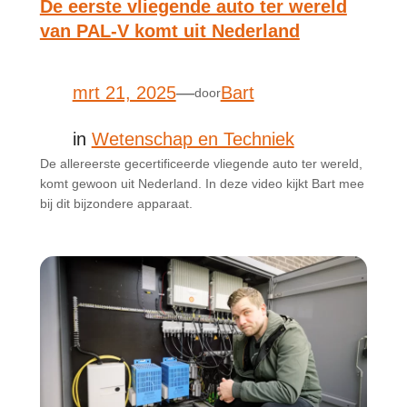
De eerste vliegende auto ter wereld
van PAL-V komt uit Nederland
mrt 21, 2025
—
Bart
door
in
Wetenschap en Techniek
De allereerste gecertificeerde vliegende auto ter wereld,
komt gewoon uit Nederland. In deze video kijkt Bart mee
bij dit bijzondere apparaat.