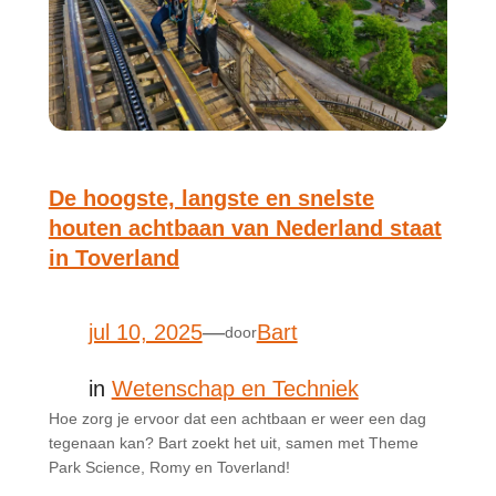
De hoogste, langste en snelste
houten achtbaan van Nederland staat
in Toverland
jul 10, 2025
—
Bart
door
in
Wetenschap en Techniek
Hoe zorg je ervoor dat een achtbaan er weer een dag
tegenaan kan? Bart zoekt het uit, samen met Theme
Park Science, Romy en Toverland!